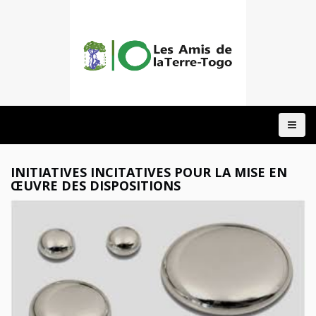
ACCUEIL
A
PROPOS
NOTRE
INITIATIVES INCITATIVES POUR LA MISE EN
ACTION
ŒUVRE DES DISPOSITIONS
DOMAINES
PROJETS