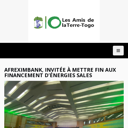
ACCUEIL
A
PROPOS
NOTRE
AFREXIMBANK, INVITÉE À METTRE FIN AUX
ACTION
FINANCEMENT D’ÉNERGIES SALES
DOMAINES
PROJETS