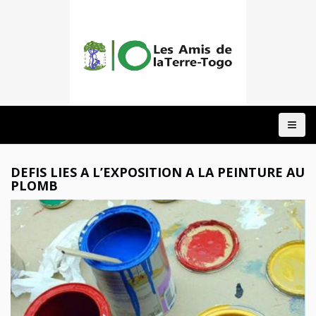
ACCUEIL
A
PROPOS
NOTRE
DEFIS LIES A L’EXPOSITION A LA PEINTURE AU
ACTION
PLOMB
DOMAINES
PROJETS