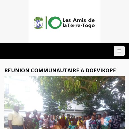
ACCUEIL
A
PROPOS
NOTRE
REUNION COMMUNAUTAIRE A DOEVIKOPE
ACTION
DOMAINES
PROJETS